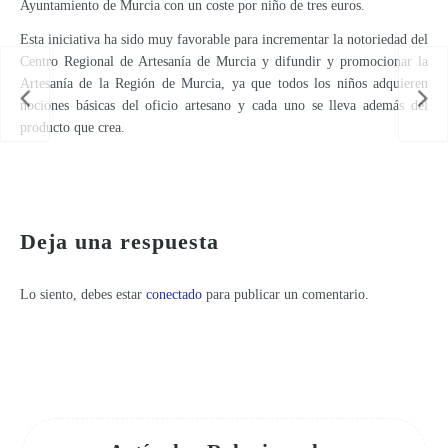
Ayuntamiento de Murcia con un coste por niño de tres euros.
Esta iniciativa ha sido muy favorable para incrementar la notoriedad del
Centro Regional de Artesanía de Murcia y difundir y promocionar la
Artesanía de la Región de Murcia, ya que todos los niños adquieren
ARIA
ID19
nociones básicas del oficio artesano y cada uno se lleva además del
producto que crea.
Los Centros Regionales de Artesanía incrementan más de un 19 por ciento sus ventas entre enero y mayo
Deja una respuesta
Lo siento, debes estar
conectado
para publicar un comentario.