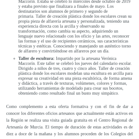
Maccorín. Estaba se celebró lo miércoles desde octubre de 2019
y estaba previsto que finalizara a finales de mayo. Los
destinatarios son alumnos de primero y segundo de
primaria. Taller de creación plástica donde los escolares crean su
propia pieza de alfarería artesana y personalizada, teniendo una
experiencia directa con la arcilla y observando su
transformación, como cambia su aspecto, adquiriendo un
lenguaje nuevo relacionado con los oficio y las artes, reconocer
las formas y el uso de recipientes cerámicos, sus características
técnicas y estéticas. Conociendo y manejando un auténtico torno
de alfarero y convirtiéndose en alfareros por un día.
Taller de escultura:
Impartido por la artesana Verónica
Maccorín. Este taller se celebró los jueves del calendario escolar.
Dirigido a niños de tres, cuatro y cinco años. Taller de creación
plástica donde los escolares modelan una escultura en arcilla para
expresar su creatividad en una pieza escultórica, de forma amena
y didáctica, a través de texturas, volúmenes, colores y formas,
utilizando herramientas de modelado para crear sus bocetos,
obteniendo como resultado final un busto muy simpático.
Como complemento a esta oferta formativa y con el fin de dar a
conocer los diferentes oficios artesanos que actualmente están activos en
la Región se realiza una visita guiada gratuita en el Centro Regional de
Artesanía de Murcia. El tiempo de duración de estas actividades es de
diez a doce de la mañana y los alumnos proceden de los Colegios del