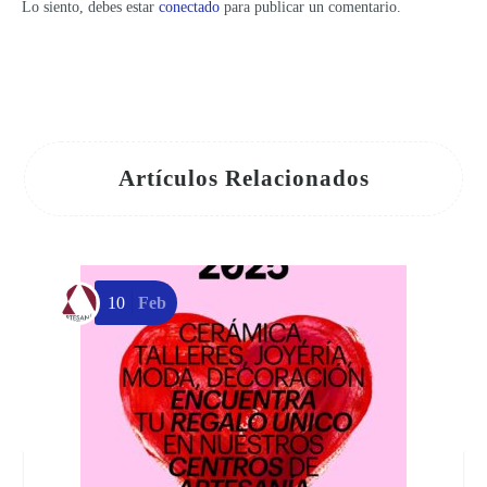
Lo siento, debes estar
conectado
para publicar un comentario.
Artículos Relacionados
10
Feb
P