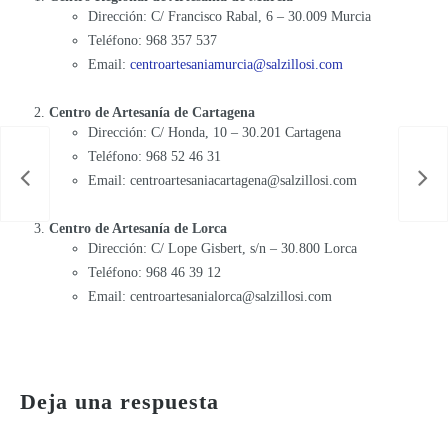
Dirección: C/ Francisco Rabal, 6 – 30.009 Murcia
Teléfono: 968 357 537
Email:
centroartesaniamurcia@salzillosi.com
Centro de Artesanía de Cartagena
Dirección: C/ Honda, 10 – 30.201 Cartagena
Teléfono: 968 52 46 31
Email: centroartesaniacartagena@salzillosi.com
Centro de Artesanía de Lorca
Dirección: C/ Lope Gisbert, s/n – 30.800 Lorca
Teléfono: 968 46 39 12
Email: centroartesanialorca@salzillosi.com
Celebra San Valentín con un regalo único y artesanal en los Centros de Artesanía de la Región de Murcia
Deja una respuesta