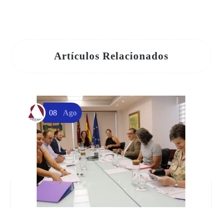
Artículos Relacionados
08
Ago
E