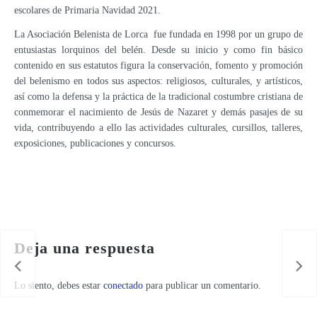
escolares de Primaria Navidad 2021.
La Asociación Belenista de Lorca fue fundada en 1998 por un grupo de
entusiastas lorquinos del belén. Desde su inicio y como fin básico
contenido en sus estatutos figura la conservación, fomento y promoción
del belenismo en todos sus aspectos: religiosos, culturales, y artísticos,
así como la defensa y la práctica de la tradicional costumbre cristiana de
conmemorar el nacimiento de Jesús de Nazaret y demás pasajes de su
vida, contribuyendo a ello las actividades culturales, cursillos, talleres,
exposiciones, publicaciones y concursos.
LA FERIA OFICIAL DE ARTESANÍA DE LA REGIÓN SE CELEBRARÁ DEL 22 AL 25 DE SEPTIEMBRE EN LORCA
Deja una respuesta
Lo siento, debes estar
conectado
para publicar un comentario.