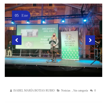
05
Ene
ISABEL MARÍA BOTIAS RUBIO
Noticias
,
Sin categoría
0