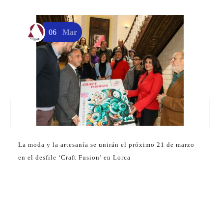
06
Mar
La moda y la artesanía se unirán el próximo 21 de marzo
E
en el desfile ‘Craft Fusion’ en Lorca
p