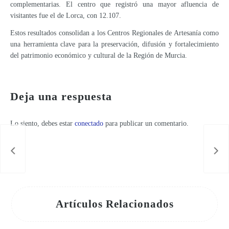
complementarias. El centro que registró una mayor afluencia de
visitantes fue el de Lorca, con 12.107.
Estos resultados consolidan a los Centros Regionales de Artesanía como
una herramienta clave para la preservación, difusión y fortalecimiento
del patrimonio económico y cultural de la Región de Murcia.
La moda y la artesanía se unirán el próximo 21 de marzo en el desfile ‘Craft Fusion’ en Lorca
Deja una respuesta
Lo siento, debes estar
conectado
para publicar un comentario.
Artículos Relacionados