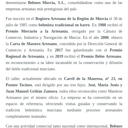
denominarse
Belenes Murcia, S.L.
, consolidándose como una de las
empresas artesanas más prestigiosas del país.
Fue inscrito en el
Registro Artesano de la Región de Murcia
el 30 de
julio de 1985 como
belenista tradicional en barro
. En
1988
recibió el
Premio Mercurio a la Artesanía
, otorgado por la Cámara de
Comercio, Industria y Navegación de Murcia. En el año
2000
, obtuvo
la
Carta de Maestro Artesano
, concedida por la Dirección General de
Comercio y Artesanía. En
2017
fue galardonado con el
Premio
Regional de Artesanía
, y en
2019
recibió el
Premio Belén Artesano
,
en reconocimiento a su labor incansable en la conservación y difusión
del belén tradicional murciano.
El taller, actualmente ubicado en
Carril de la Manresa, nº 23, en
Puente Tocinos
, está dirigido por sus tres hijos,
José, María Jesús y
Juan Manuel Griñán Zamora
, todos ellos reconocidos como Maestros
Artesanos por el mismo oficio. La empresa se ha convertido en un
espacio de referencia, ofreciendo visitas guiadas y conservando la
tradición belenística murciana mediante procesos artesanales
completamente manuales.
Con una actividad comercial tanto nacional como internacional,
Belenes