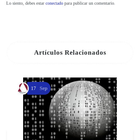
Lo siento, debes estar
conectado
para publicar un comentario.
Artículos Relacionados
17
Sep
P
A