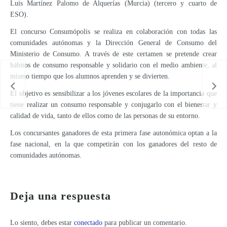
Luis Martínez Palomo de Alquerías (Murcia) (tercero y cuarto de
ESO).
El concurso Consumópolis se realiza en colaboración con todas las
comunidades autónomas y la Dirección General de Consumo del
Ministerio de Consumo. A través de este certamen se pretende crear
hábitos de consumo responsable y solidario con el medio ambiente, al
mismo tiempo que los alumnos aprenden y se divierten.
El objetivo es sensibilizar a los jóvenes escolares de la importancia que
tiene realizar un consumo responsable y conjugarlo con el bienestar y
calidad de vida, tanto de ellos como de las personas de su entorno.
Los concursantes ganadores de esta primera fase autonómica optan a la
fase nacional, en la que competirán con los ganadores del resto de
comunidades autónomas.
‘Empoderarte’ muestra en el Centro Regional de Artesanía obras realizadas por víctimas de maltrato
Deja una respuesta
Lo siento, debes estar
conectado
para publicar un comentario.