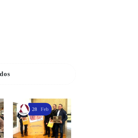
ados
28
Feb
25
Jun
VISITAS GUIADAS