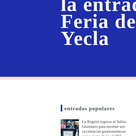
la entra
Feria d
Yecla
entradas populares
La Región regresa al Salón
Gourmets para mostrar sus
excelencias gastronómicas