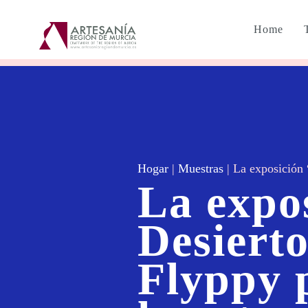
Home
Hogar
|
Muestras
|
La exposición 
La expo
Desiert
Flyppy 