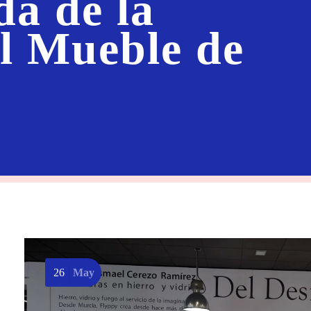
da de la
el Mueble de
26
May