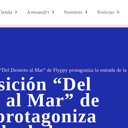
Tienda
Artesan@s
Nosotros
Noticias
“Del Desierto al Mar” de Flyppy protagoniza la entrada de la
sición “Del
o al Mar” de
protagoniza