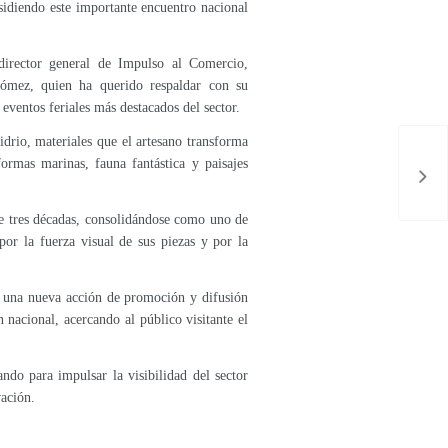
residiendo este importante encuentro nacional
director general de Impulso al Comercio,
Gómez, quien ha querido respaldar con su
 eventos feriales más destacados del sector.
idrio, materiales que el artesano transforma
formas marinas, fauna fantástica y paisajes
de tres décadas, consolidándose como uno de
por la fuerza visual de sus piezas y por la
e una nueva acción de promoción y difusión
nacional, acercando al público visitante el
ndo para impulsar la visibilidad del sector
vación.
Abierto el plazo para presentar candidaturas al V Concurso del Pastel de Carne Artesano
VISITAS GUIADAS