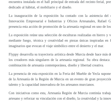
encuentra instalada en el hall principal de entrada del recinto ferial, p
dedicado al hábitat, el mobiliario y el diseño.
La inauguración de la exposición ha contado con la asistencia del 
Innovación Empresarial e Industrias y Oficios Artesanales, Rafael 
presencia esta acción de promoción de la artesanía regional en uno de los
La exposición reúne una selección de esculturas realizadas en hierro y v
mediante fuego, técnica y creatividad en piezas únicas inspiradas en 
imaginarios que evocan el viaje simbólico entre el desierto y el mar.
Flyppy desarrolla su trayectoria artística desde Murcia desde hace más 
los creadores más singulares de la artesanía regional. Su obra destaca 
combinación de artesanía contemporánea, diseño y libertad creativa.
La presencia de esta exposición en la Feria del Mueble de Yecla supon
de la Artesanía de la Región de Murcia en un evento de gran proyección 
talento y la capacidad innovadora de los artesanos murcianos.
Con iniciativas como esta, Artesanía Región de Murcia continúa trabaja
artesano y reforzar su vinculación con el diseño, la creatividad y la inno
CONFITERÍA JIMÉNEZ GANA EL II CONCURSO REGIONAL DEL PASTEL DE CARNE
El Gobierno regional avanza en la protección del producto artesano con el impulso a las Indicaciones Geográficas Protegidas