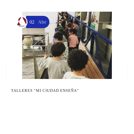
02
Abr
P
d
TALLERES “MI CIUDAD ENSEÑA”