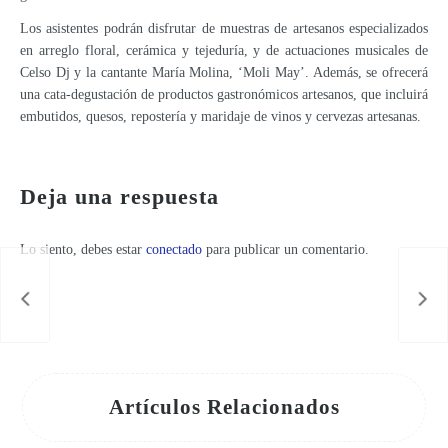
Los asistentes podrán disfrutar de muestras de artesanos especializados
en arreglo floral, cerámica y tejeduría, y de actuaciones musicales de
Celso Dj y la cantante María Molina, ‘Moli May’. Además, se ofrecerá
una cata-degustación de productos gastronómicos artesanos, que incluirá
embutidos, quesos, repostería y maridaje de vinos y cervezas artesanas.
TALLERES “MI CIUDAD ENSEÑA”
Deja una respuesta
Lo siento, debes estar
conectado
para publicar un comentario.
Artículos Relacionados