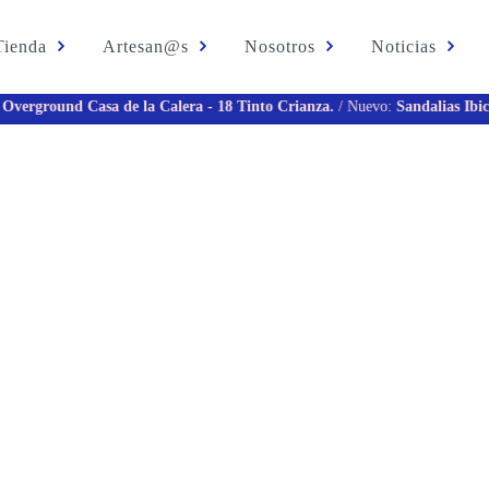
Tienda
Artesan@s
Nosotros
Noticias
asa de la Calera - 18 Tinto Crianza.
/ Nuevo:
Sandalias Ibicencas Menor