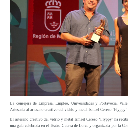
La consejera de Empresa, Empleo, Universidades y Portavocía, Valle
Artesanía al artesano creativo del vidrio y metal Ismael Cerezo ‘Flyppy’
El artesano creativo del vidrio y metal Ismael Cerezo ‘Flyppy’ ha reci
una gala celebrada en el Teatro Guerra de Lorca y organizada por la C