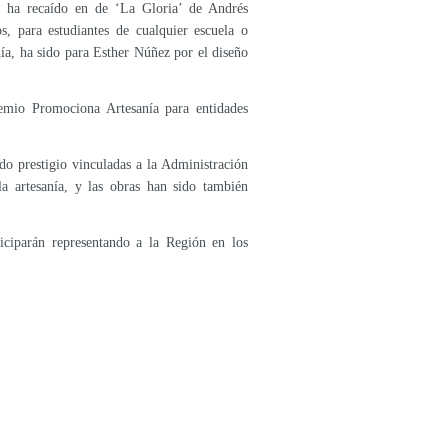
, ha recaído en de ‘La Gloria’ de Andrés
, para estudiantes de cualquier escuela o
nía, ha sido para Esther Núñez por el diseño
remio Promociona Artesanía para entidades
do prestigio vinculadas a la Administración
a artesanía, y las obras han sido también
ticiparán representando a la Región en los
El Centro Regional de Artesanía de Lorca queda segundo finalista como ‘establecimiento más competitivo de 2020’ en los premios Sicted
La Comunidad abre el plazo para solicitar las ayudas a los artesanos y mantener, reactivar e impulsar la actividad artesanal