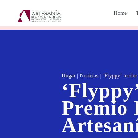
Home
Hogar
|
Noticias
|
‘Flyppy’ recibe
‘Flyppy’
Premio 
Artesan