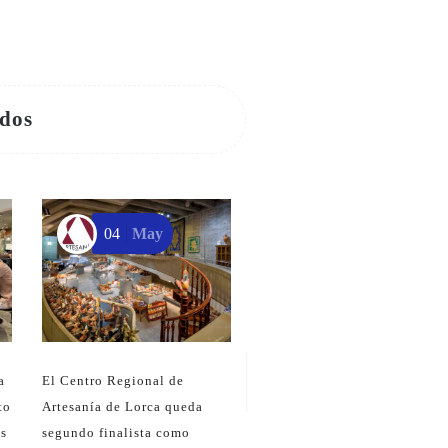
ados
04
May
21
Jun
La Comunidad abre el plazo
para solicitar las ayudas a lo
artesanos y mantener,
reactivar e impulsar la
actividad artesanal
a
El Centro Regional de
to
Artesanía de Lorca queda
as
segundo finalista como