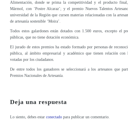
Alimentación, donde se prima la competitividad y el producto final
Mármol, con ‘Postre Alcaraz’; y el premio Nuevos Talentos Artesanos
universidad de la Región que cursen materias relacionadas con la artesa
de artesanía sostenible ‘Moira’.
Todos estos galardones están dotados con 1.500 euros, excepto el p
públicas, que no tiene dotación económica.
El jurado de estos premios ha estado formado por personas de reconoci
pública, al ámbito empresarial y académico que tienen relación con l
votadas por los ciudadanos.
De entre todos los ganadores se seleccionará a los artesanos que par
Premios Nacionales de Artesanía.
LasGastrocrónicas.com estrena la nueva sección GastroArtesanía
El Gobierno regional avanza en la protección del producto artesano con el impulso a las Indicaciones Geográficas Protegidas
Deja una respuesta
Lo siento, debes estar
conectado
para publicar un comentario.