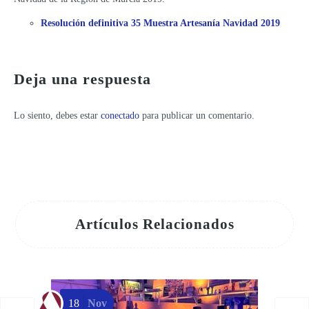
Resolución definitiva 35 Muestra Artesanía Navidad 2019
La maestra artesana Rosa López Torres es galardonada con el premio regional de artesanía 2023
Deja una respuesta
Lo siento, debes estar
conectado
para publicar un comentario.
Artículos Relacionados
18
Nov