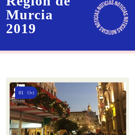
Región de
Murcia
2019
01
Oct