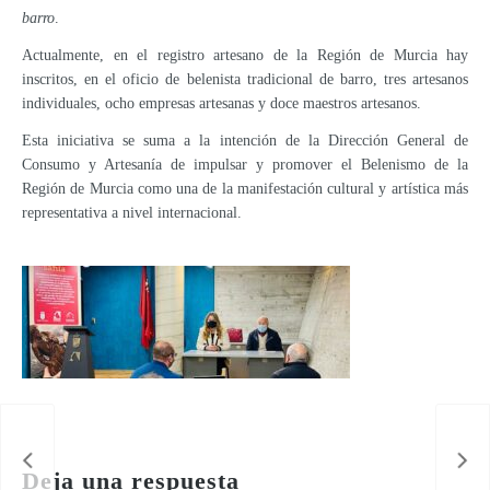
barro
.
Actualmente, en el registro artesano de la Región de Murcia hay
inscritos, en el oficio de belenista tradicional de barro, tres artesanos
individuales, ocho empresas artesanas y doce maestros artesanos.
Esta iniciativa se suma a la intención de la Dirección General de
Consumo y Artesanía de impulsar y promover el Belenismo de la
Región de Murcia como una de la manifestación cultural y artística más
representativa a nivel internacional.
Los Centros Regionales de Artesanía incrementan más de un 19 por ciento sus ventas entre enero y mayo
Deja una respuesta