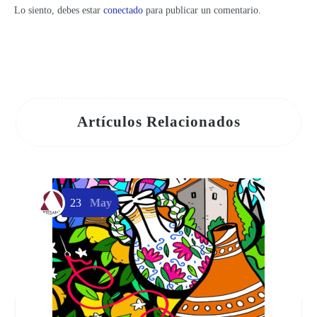
Lo siento, debes estar
conectado
para publicar un comentario.
Artículos Relacionados
23
May
L
M
a