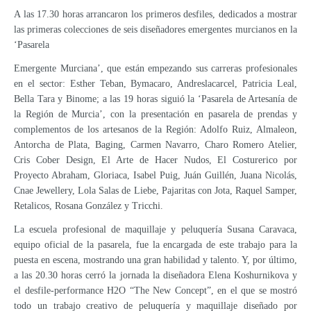
A las 17.30 horas arrancaron los primeros desfiles, dedicados a mostrar
las primeras colecciones de seis diseñadores emergentes murcianos en la
‘Pasarela
Emergente Murciana’, que están empezando sus carreras profesionales
en el sector: Esther Teban, Bymacaro, Andreslacarcel, Patricia Leal,
Bella Tara y Binome; a las 19 horas siguió la ‘Pasarela de Artesanía de
la Región de Murcia’, con la presentación en pasarela de prendas y
complementos de los artesanos de la Región: Adolfo Ruiz, Almaleon,
Antorcha de Plata, Baging, Carmen Navarro, Charo Romero Atelier,
Cris Cober Design, El Arte de Hacer Nudos, El Costurerico por
Proyecto Abraham, Gloriaca, Isabel Puig, Juán Guillén, Juana Nicolás,
Cnae Jewellery, Lola Salas de Liebe, Pajaritas con Jota, Raquel Samper,
Retalicos, Rosana González y Tricchi.
La escuela profesional de maquillaje y peluquería Susana Caravaca,
equipo oficial de la pasarela, fue la encargada de este trabajo para la
puesta en escena, mostrando una gran habilidad y talento. Y, por último,
a las 20.30 horas cerró la jornada la diseñadora Elena Koshurnikova y
el desfile-performance H2O “The New Concept”, en el que se mostró
todo un trabajo creativo de peluquería y maquillaje diseñado por