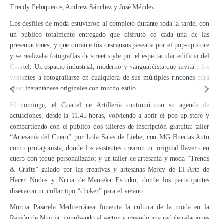
Trendy Peluqueros, Andrew Sánchez y José Méndez.
Los desfiles de moda estuvieron al completo durante toda la tarde, con
un público totalmente entregado que disfrutó de cada una de las
presentaciones, y que durante los descansos paseaba por el pop-up store
y se realizaba fotografías de street style por el espectacular edificio del
Cuartel. Un espacio industrial, moderno y vanguardista que invita a los
visitantes a fotografiarse en cualquiera de sus múltiples rincones para
crear instantáneas originales con mucho estilo.
El domingo, el Cuartel de Artillería continuó con su agenda de
actuaciones, desde la 11.45 horas, volviendo a abrir el pop-up store y
compartiendo con el público dos talleres de inscripción gratuita: taller
“Artesanía del Cuero” por Lola Salas de Liebe, con MG Huertas Auto
como protagonista, donde los asistentes crearon un original llavero en
cuero con toque personalizado; y un taller de artesanía y moda “Trends
& Crafts” guiado por las creativas y artesanas Mercy de El Arte de
Hacer Nudos y Nuria de Manteka Estudio, donde los participantes
diseñaron un collar tipo “choker” para el verano.
Murcia Pasarela Mediterránea fomenta la cultura de la moda en la
Región de Murcia, impulsando al sector y creando una red de relaciones