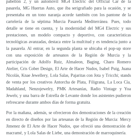
pabellón 2, y un automóvil MG4 Electric del Official Car de la
pasarela, MG Huertas Auto, que iba serigrafiado para la ocasión, y se
presentaba en un tono naranja acorde también con los pantone de la
cartelería de la séptima Murcia Pasarela Mediterránea. Pues, todo
detalle se tiene en cuenta, y la modernidad del MG4 Electric y sus
prestaciones, un modelo compacto y deportivo, con características
tecnológicas avanzadas, destaca entre la multitud y es tendencia junto a
la pasarela. Al entrar, en la segunda planta se ubicaba el pop-up store
con una exposición de artesanos de la Región de Murcia y la
participación de Adolfo Ruiz, Almaleon, Baging, Charo Romero
Atelier, Cris Cober Design, El Arte de Hacer Nudos, Isabel Puig, Juana
Nicolás, Knae Jewellery, Lola Salas, Pajaritas con Jota y Tricchi; stands
de venta por los creativos Antorcha de Plata, Filigrana, La Loca Cía,
Madahland, Nenzojewelry, PMK Artesanías, Radio Vintage y Yoa
Jewels; y una barra de Estrella de Levante donde los asistentes pudieron
refrescarse durante ambos días de forma gratuita.
Por la mañana, además, se ofrecieron dos demostraciones de la creación
en directo de diseños por las artesanas de la Región de Murcia: Mercy
Jimenez de El Arte de Hacer Nudos, que ofreció una demostración de
macramé, y Lola Salas de Liebe, una demostración de marroquinería.