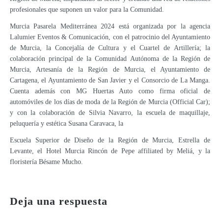
profesionales que suponen un valor para la Comunidad.
Murcia Pasarela Mediterránea 2024 está organizada por la agencia
Lalumier Eventos & Comunicación, con el patrocinio del Ayuntamiento
de Murcia, la Concejalía de Cultura y el Cuartel de Artillería; la
colaboración principal de la Comunidad Autónoma de la Región de
Murcia, Artesanía de la Región de Murcia, el Ayuntamiento de
Cartagena, el Ayuntamiento de San Javier y el Consorcio de La Manga.
Cuenta además con MG Huertas Auto como firma oficial de
automóviles de los días de moda de la Región de Murcia (Official Car);
y con la colaboración de Silvia Navarro, la escuela de maquillaje,
peluquería y estética Susana Caravaca, la
Escuela Superior de Diseño de la Región de Murcia, Estrella de
Levante, el Hotel Murcia Rincón de Pepe affiliated by Meliá, y la
floristería Bésame Mucho.
40ª Edición de la Feria de Artesanía de la Región de Murcia, FERAMUR, del 26 al 29 de septiembre en el Recinto Ferial IFELOR
Deja una respuesta