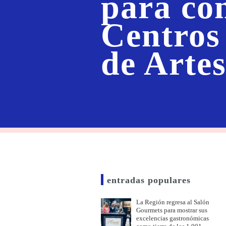
para con
Centros
de Arte
entradas populares
La Región regresa al Salón
Gourmets para mostrar sus
excelencias gastronómicas