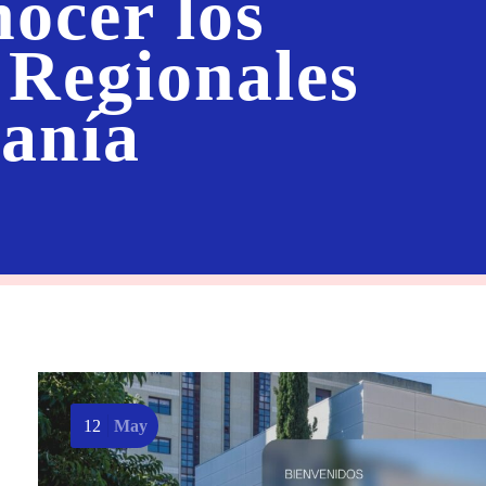
ocer los
 Regionales
sanía
12
May