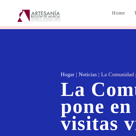
Home
Hogar
|
Noticias
|
La Comunidad po
La Com
pone en
visitas 