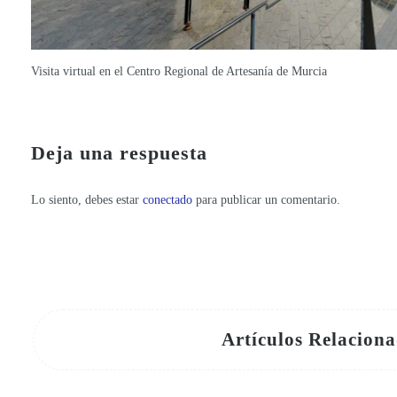
Visita virtual en el Centro Regional de Artesanía de Murcia
Días Europeos de la Artesanía, del 6 al 11 de abril
Los Centros Regionales de Artesanía hacen caja: baten un récord histórico de ventas y visitantes en 2025
Deja una respuesta
Lo siento, debes estar
conectado
para publicar un comentario.
Artículos Relacion