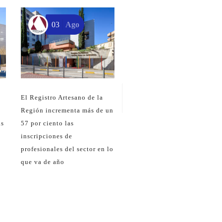
03
Ago
05
Feb
Curso Intensivo de Redes
Sociales para Artesanos
El Registro Artesano de la
Región incrementa más de un
as
57 por ciento las
inscripciones de
profesionales del sector en lo
que va de año