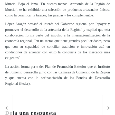
Murcia. Bajo el lema ‘En buenas manos. Artesanía de la Región de
Murcia’, se ha exhibido una selección de productos artesanales únicos,
como la cerámica, la taracea, las jarapas y los complementos.
López Aragón destacó el interés del Gobierno regional por “apoyar y
promover el desarrollo de la artesanía de la Región” y explicó que esta
colaboración forma parte del impulso a la internacionalización de la
economía regional, “en un sector que tiene grandes peculiaridades, pero
que con su capacidad de conciliar tradición e innovación está en
condiciones de afrontar con éxito la conquista de los mercados más
exigentes”.
La acción forma parte del Plan de Promoción Exterior que el Instituto
de Fomento desarrolla junto con las Cámaras de Comercio de la Región
y que cuenta con la cofinanciación de los Fondos de Desarrollo
Regional (Feder).
El Gobierno regional colabora en la elaboración de una aplicación móvil que conecta turismo y artesanía local
Deja una respuesta