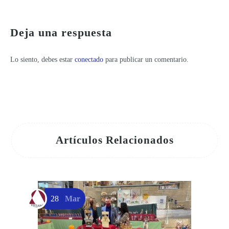
La Semana Santa más artesana llega al Centro Regional de Artesanía de Murcia
Deja una respuesta
Lo siento, debes estar
conectado
para publicar un comentario.
Artículos Relacionados
28
Mar
P