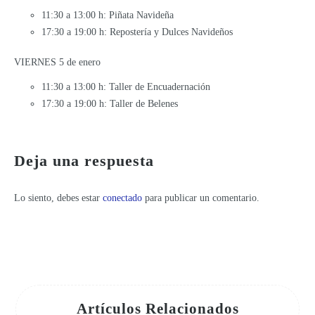
11:30 a 13:00 h: Piñata Navideña
17:30 a 19:00 h: Repostería y Dulces Navideños
VIERNES 5 de enero
11:30 a 13:00 h: Taller de Encuadernación
17:30 a 19:00 h: Taller de Belenes
Programación de actividades en la Región de Murcia – Días Europeos de la Artesanía
Deja una respuesta
Lo siento, debes estar
conectado
para publicar un comentario.
Artículos Relacionados