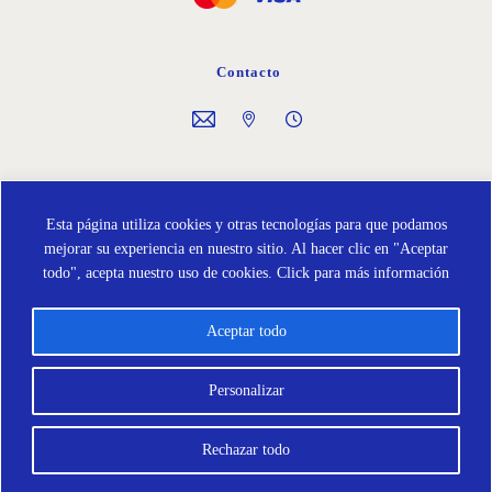
Contacto
Síguenos en
Esta página utiliza cookies y otras tecnologías para que podamos
mejorar su experiencia en nuestro sitio. Al hacer clic en "Aceptar
todo", acepta nuestro uso de cookies.
Click para más información
Aceptar todo
Política de Cookies
Protección de Datos
Términos y condiciones
Personalizar
Rechazar todo