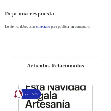
Descubre la Programación del Estand de Talleres y Actividades Artesanas
Deja una respuesta
Lo siento, debes estar
conectado
para publicar un comentario.
Artículos Relacionados
27
Nov
T