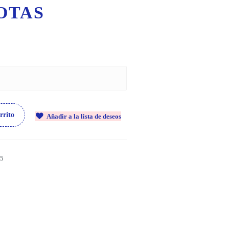
OTAS
rrito
Añadir a la lista de deseos
5