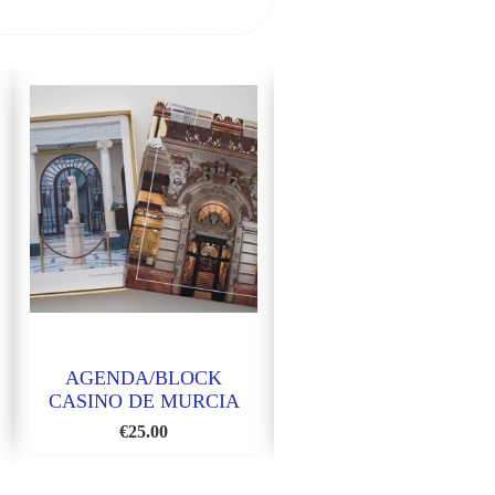
AGENDA/BLOCK
AGENDA/BLOCK
CASINO DE MURCIA
MURCIA
€
25.00
€
25.00
R
AÑADIR
AÑA
A
A