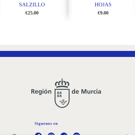
SALZILLO
HOJAS
€
25.00
€
9.00
AÑADIR
AÑADI
A
A
LA
LA
LISTA
LISTA
DE
DE
DESEOS
DESEO
Síguenos en