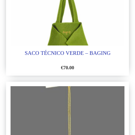
DESEOS
SACO TÉCNICO VERDE – BAGING
€
70.00
AÑADIR
A
LA
LISTA
DE
DESEOS