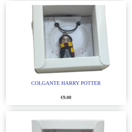
A
LA
LISTA
DE
DESEOS
COLGANTE HARRY POTTER
€
9.00
AÑADIR
A
LA
LISTA