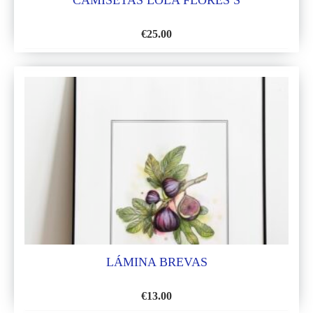
CAMISETAS LOLA FLORES S
€
25.00
AÑADIR
A
LA
LISTA
DE
DESEOS
LÁMINA BREVAS
€
13.00
AÑADIR