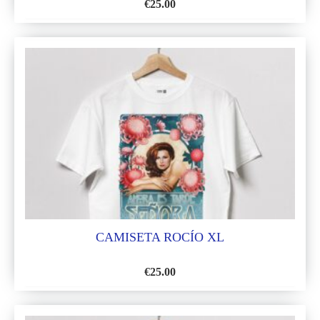
€
25.00
AÑADIR
A
LA
LISTA
DE
DESEOS
CAMISETA ROCÍO XL
€
25.00
AÑADIR
A