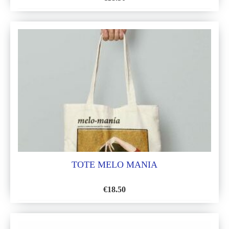
AÑADIR
A
LA
LISTA
DE
DESEOS
TOTE MELO MANIA
€
18.50
AÑADIR
A