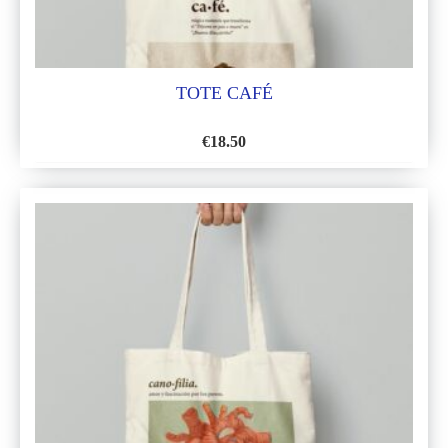
TOTE CAFÉ
€
18.50
AÑADIR
A
LA
LISTA
DE
DESEOS