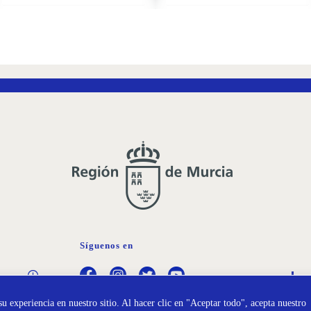
AÑADIR
AÑADIR
A
A
LA
LA
LISTA
LISTA
DE
DE
DESEOS
DESEOS
Síguenos en
Política de
Pr
Cookies
Da
u experiencia en nuestro sitio. Al hacer clic en "Aceptar todo", acepta nuestro