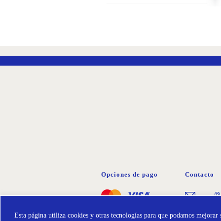
AÑADIR
A
LA
LISTA
DE
DESEOS
Opciones de pago
Contacto
Esta página utiliza cookies y otras tecnologías para que podamos mejorar s