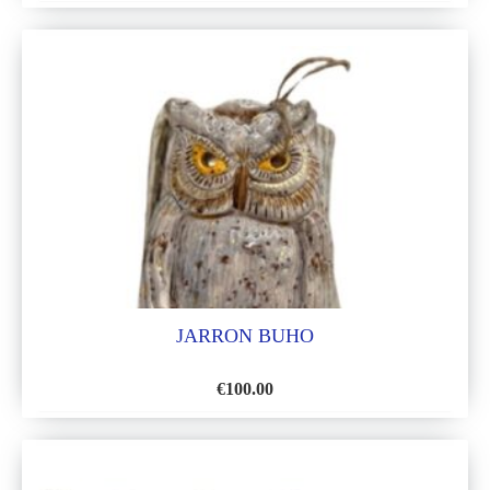
AÑADIR
A
LA
LISTA
DE
DESEOS
JARRON BUHO
€
100.00
AÑADIR
A
LA