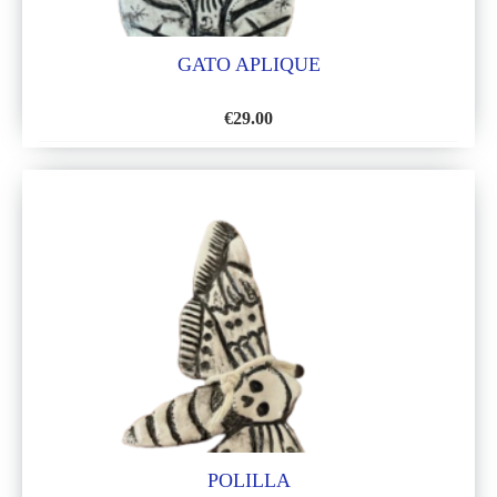
GATO APLIQUE
€
29.00
AÑADIR
A
LA
LISTA
DE
DESEOS
POLILLA