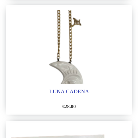
A
LA
LISTA
DE
DESEOS
LUNA CADENA
€
28.00
AÑADIR
A
LA