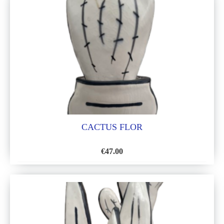
LA
LISTA
DE
DESEOS
CACTUS FLOR
€
47.00
AÑADIR
A
LA
LISTA
DE