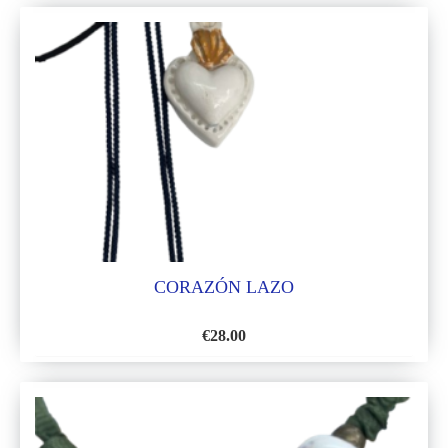
A
LA
LISTA
DE
DESEOS
CORAZÓN LAZO
€
28.00
AÑADIR
A
LA
LISTA