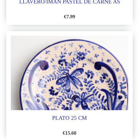
LLAVERO/IMÁN PASTEL DE CARNE AS
€
7.99
AÑADIR
A
LA
LISTA
DE
DESEOS
PLATO 25 CM
€
15.60