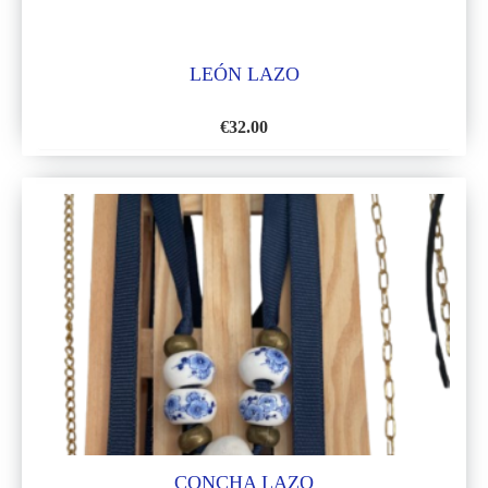
LEÓN LAZO
€
32.00
AÑADIR
A
LA
LISTA
DE
DESEOS
CONCHA LAZO