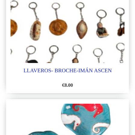
LISTA
DE
DESEOS
LLAVEROS- BROCHE-IMÁN ASCEN
€
8.00
AÑADIR
A
LA
LISTA
DE