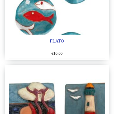
DESEOS
PLATO
€
10.00
AÑADIR
A
LA
LISTA
DE
DESEOS