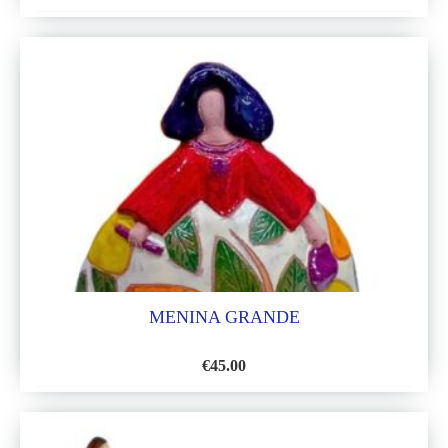
AÑADIR
A
LA
LISTA
DE
DESEOS
MENINA GRANDE
€
45.00
AÑADIR
A
LA