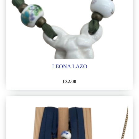
DE
DESEOS
LEONA LAZO
€
32.00
AÑADIR
A
LA
LISTA
DE
DESEOS