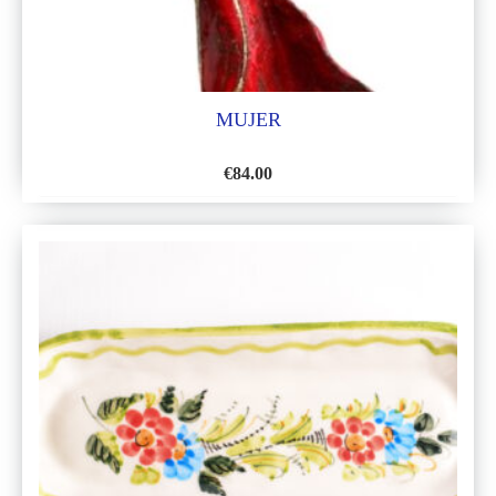
MUJER
€
84.00
AÑADIR
A
LA
LISTA
DE
DESEOS