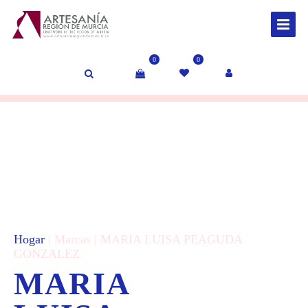
0
0
Hogar
| Marcas | MARIA LUISA PEAGUDA
GONZALEZ
MARIA