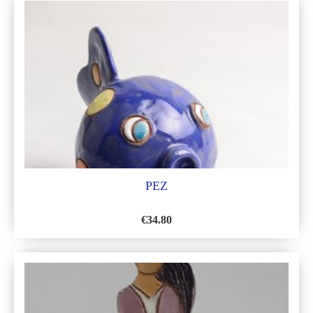
LA
LISTA
DE
DESEOS
PEZ
€
34.80
AÑADIR
A
LA
LISTA