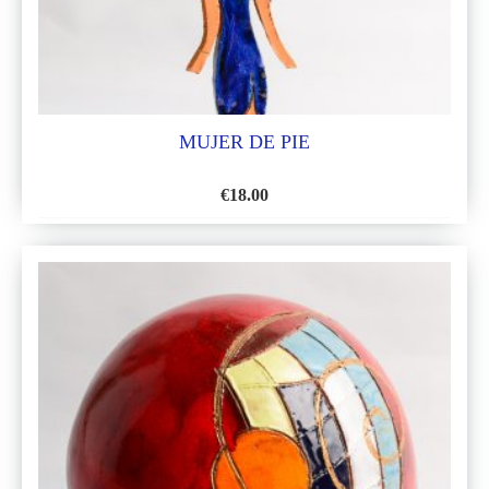
MUJER DE PIE
€
18.00
AÑADIR
A
LA
LISTA
DE
DESEOS