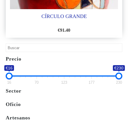
CÍRCULO GRANDE
€
91.40
AÑADIR
A
LA
Precio
LISTA
€16
€230
DE
DESEOS
16
70
123
177
230
Sector
Oficio
Artesanos