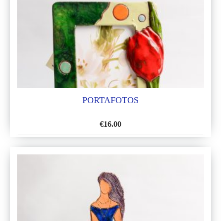
DE
DESEOS
PORTAFOTOS
€
16.00
AÑADIR
A
LA
LISTA
DE
DESEOS