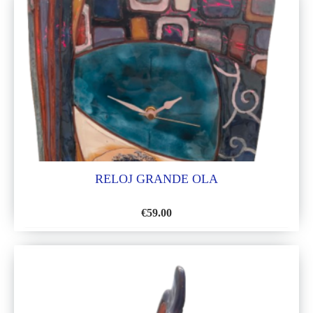
LA
LISTA
DE
DESEOS
RELOJ GRANDE OLA
€
59.00
AÑADIR
A
LA
LISTA
DE