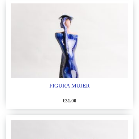
A
LA
LISTA
DE
DESEOS
FIGURA MUJER
€
31.00
AÑADIR
A
LA
LISTA