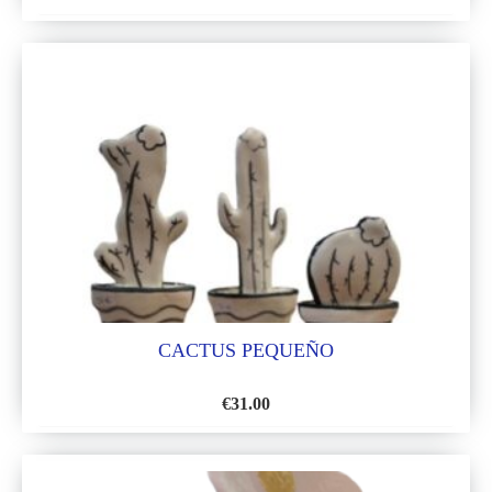
AÑADIR
A
LA
LISTA
DE
DESEOS
CACTUS PEQUEÑO
€
31.00
AÑADIR
A