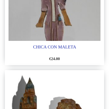
DE
DESEOS
CHICA CON MALETA
€
24.00
AÑADIR
A
LA
LISTA
DE
DESEOS