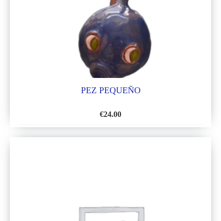
DESEOS
PEZ PEQUEÑO
€
24.00
AÑADIR
A
LA
LISTA
DE
DESEOS