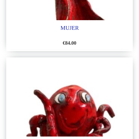
MUJER
€
84.00
AÑADIR
A
LA
LISTA
DE
DESEOS