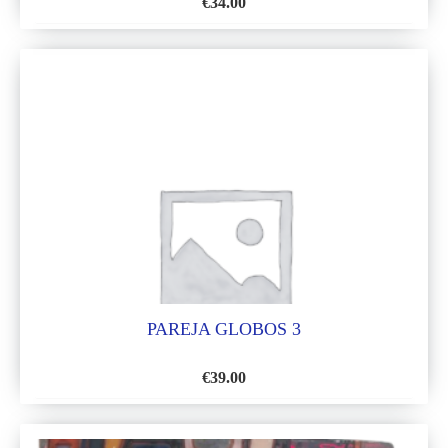
€
34.00
AÑADIR
A
LA
LISTA
DE
DESEOS
PAREJA GLOBOS 3
€
39.00
AÑADIR
A