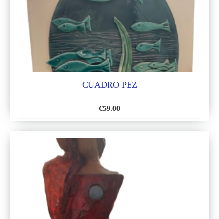
DESEOS
CUADRO PEZ
€
59.00
AÑADIR
A
LA
LISTA
DE
DESEOS