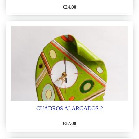
€
24.00
AÑADIR
A
LA
LISTA
DE
DESEOS
CUADROS ALARGADOS 2
€
37.00
AÑADIR