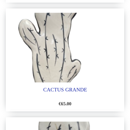
AÑADIR
A
LA
LISTA
DE
DESEOS
CACTUS GRANDE
€
65.00
AÑADIR
A
LA