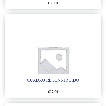
€
59.00
AÑADIR
A
LA
LISTA
DE
DESEOS
CUADRO RECONSTRUIDO
€
27.00
AÑADIR
A