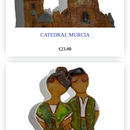
CATEDRAL MURCIA
€
23.00
AÑADIR
A
LA
LISTA
DE
DESEOS