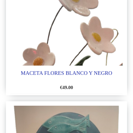
LA
LISTA
DE
DESEOS
MACETA FLORES BLANCO Y NEGRO
€
49.00
AÑADIR
A
LA
LISTA
DE