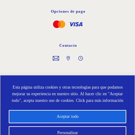
Opciones de pago
Contacto
Síguenos en
Esta página utiliza cookies y otras tecnologías para que podamos
mejorar su experiencia en nuestro sitio. Al hacer clic en "Aceptar
todo", acepta nuestro uso de cookies.
Click para más información
Aceptar todo
Política de Cookies
Protección de Datos
Términos y condiciones
Personalizar