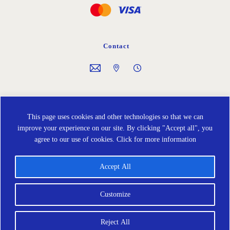
Contact
Follow us on
This page uses cookies and other technologies so that we can
improve your experience on our site. By clicking "Accept all", you
agree to our use of cookies.
Click for more information
Accept All
Cookies policy
Protección de Datos
Terms and Conditions
Customize
Reject All