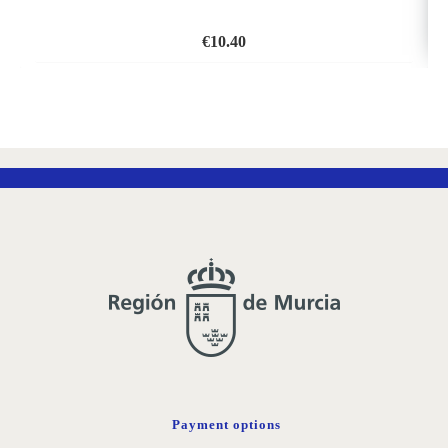
€
10.40
ADD
TO
WISH
LIST
Payment options