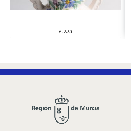
€
22.50
ADD
TO
WISH
LIST