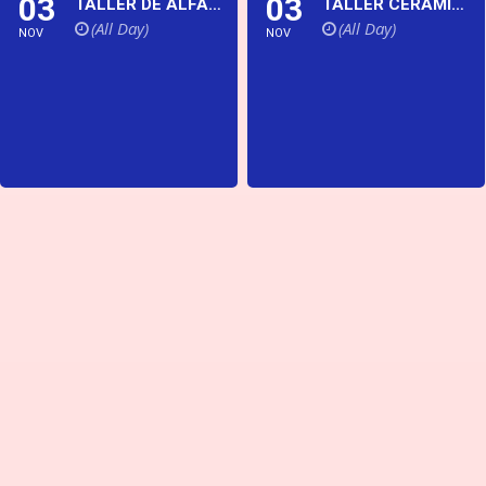
03
03
TALLER DE ALFARERÍA EN TORNO
TALLER CERÁMICA CREATIVA
(All Day)
(All Day)
NOV
NOV