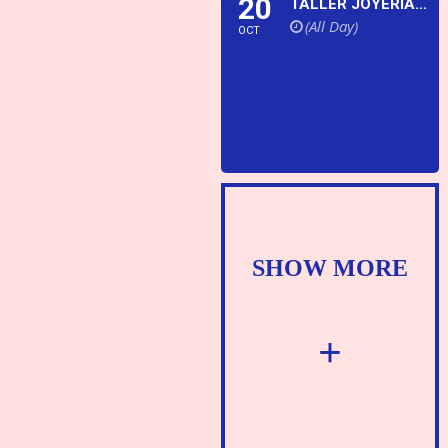
20
TALLER JOYERÍA ARTÍSTICA
(All Day)
OCT
SHOW MORE