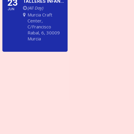
23
TALLERES INFANTILES DE OFICIOS ARTESANOS EN EL CENTRO PARA LA ARTESANÍA DE MURCIA
(All Day)
JUN
Murcia Craft
Center
,
C/Francisco
Rabal, 6, 30009
Murcia