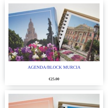
A
LA
LISTA
DE
DESEOS
AGENDA/BLOCK MURCIA
€
25.00
AÑADIR
A
LA
LISTA