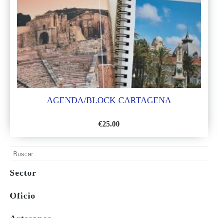
DE
DESEOS
AGENDA/BLOCK CARTAGENA
€
25.00
AÑADIR
A
LA
Sector
LISTA
DE
Oficio
DESEOS