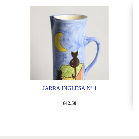
JARRA INGLESA Nº 1
€
42.50
AÑADIR
A
LA
LISTA