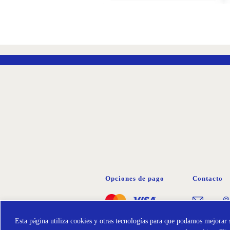
AÑADIR
A
LA
LISTA
DE
DESEOS
Opciones de pago
Contacto
Esta página utiliza cookies y otras tecnologías para que podamos mejorar s