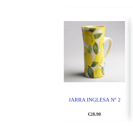
JARRA INGLESA Nº 2
€
28.90
AÑADIR
A