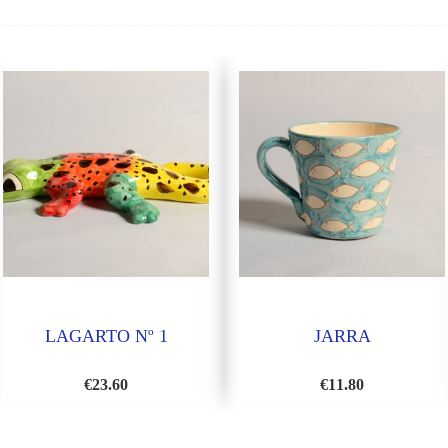
LAGARTO Nº 1
JARRA
€
23.60
€
11.80
AÑADIR
AÑADIR
A
A