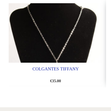
COLGANTES TIFFANY
€
35.00
AÑADIR
A
LA
LISTA