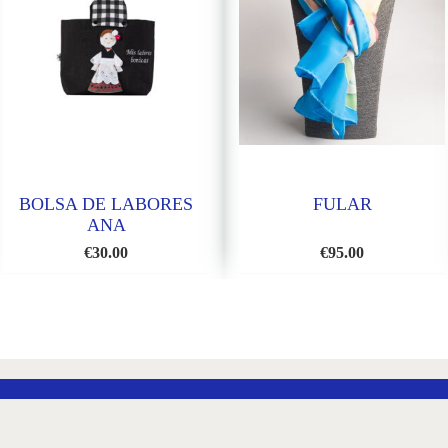
BOLSA DE LABORES
FULAR
ANA
€
30.00
€
95.00
AÑADIR
AÑADI
A
A
LA
LA
LISTA
LISTA
DE
DE
DESEOS
DESEO