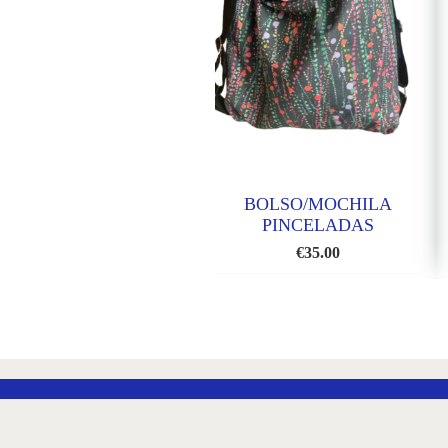
BOLSO/MOCHILA
PINCELADAS
MARRÓN
€
35.00
AÑADIR
A
LA
LISTA
DE
DESEOS