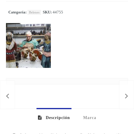
Categoría:
SKU:
44755
Belenes
Descripción
Marca