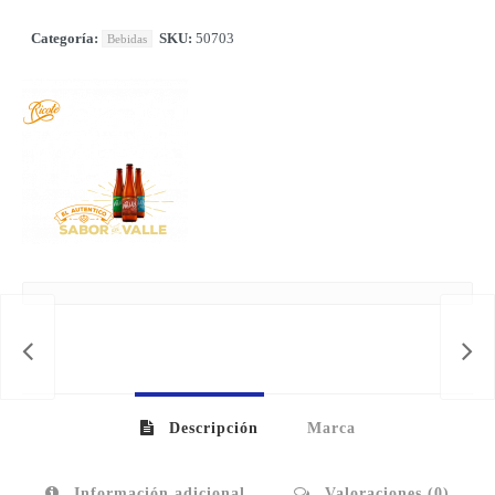
Categoría:
SKU:
50703
Bebidas
MIE
Descripción
Marca
Información adicional
Valoraciones (0)