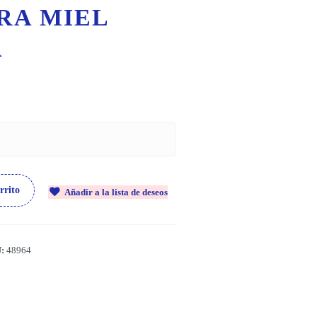
RA MIEL
A
rrito
Añadir a la lista de deseos
U:
48964