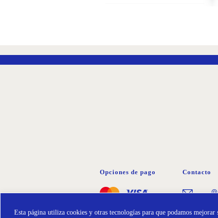
AÑADIR
A
LA
LISTA
DE
DESEOS
Opciones de pago
Contacto
Esta página utiliza cookies y otras tecnologías para que podamos mejorar s