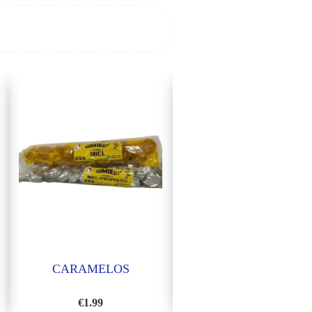
CARAMELOS
MIEL AZAHAR 1KG
€
1.99
€
9.01