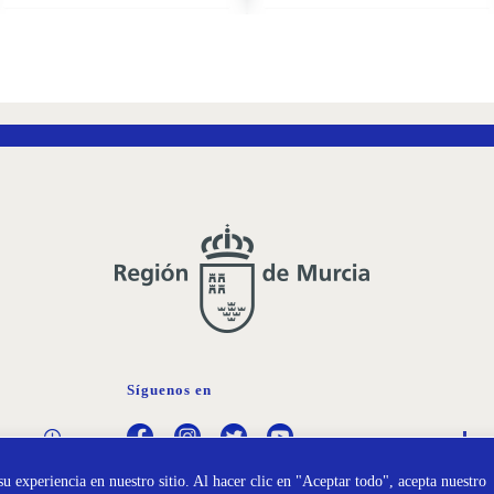
AÑADIR
AÑADI
A
A
LA
LA
LISTA
LISTA
DE
DE
DESEOS
DESEO
Síguenos en
Política de
Pr
Cookies
Da
u experiencia en nuestro sitio. Al hacer clic en "Aceptar todo", acepta nuestro