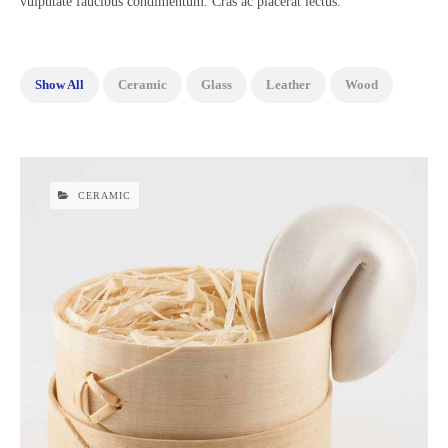
vulputate faucibus condimentum. Cras ac placerat lectus.
Show All
Ceramic
Glass
Leather
Wood
CERAMIC