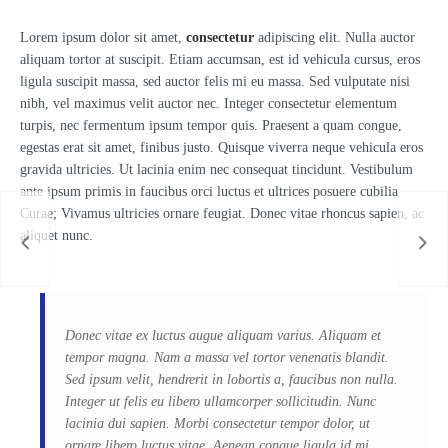
Lorem ipsum dolor sit amet,
consectetur
adipiscing elit. Nulla auctor
aliquam tortor at suscipit. Etiam accumsan, est id vehicula cursus, eros
ligula suscipit massa, sed auctor felis mi eu massa. Sed vulputate nisi
nibh, vel maximus velit auctor nec. Integer consectetur elementum
turpis, nec fermentum ipsum tempor quis. Praesent a quam congue,
egestas erat sit amet, finibus justo. Quisque viverra neque vehicula eros
gravida ultricies. Ut lacinia enim nec consequat tincidunt. Vestibulum
ante ipsum primis in faucibus orci luctus et ultrices posuere cubilia
Curae; Vivamus ultricies ornare feugiat. Donec vitae rhoncus sapien, ac
aliquet nunc.
Donec vitae ex luctus augue aliquam varius. Aliquam et
tempor magna. Nam a massa vel tortor venenatis blandit.
Sed ipsum velit, hendrerit in lobortis a, faucibus non nulla.
Integer ut felis eu libero ullamcorper sollicitudin. Nunc
lacinia dui sapien. Morbi consectetur tempor dolor, ut
ornare libero luctus vitae. Aenean congue ligula id mi