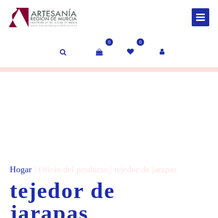
0
0
Hogar
| Oficio del producto | tejedor de jarapas
tejedor de
jarapas