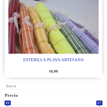
ESTERILLA PLAYA ARTESANA
€
6.99
AÑADIR
A
LA
Precio
LISTA
€6
€7
DE