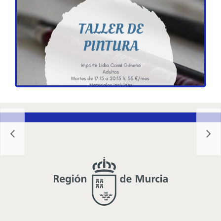
DETALLES DEL EVENTO
Los martes se impartirá el taller de pintura impartido por
la pintora Lidia Cassi Gimeno, dirigido a adultos y en
horario de 17:15 a 20:15 h. En concreto se celebrará los
días 5, 19 y 26 de octubre – 2, 9, 16, 23 y 30 de noviembre
– 7, 14, 21 y 28 de diciembre.
Taller práctico de pintura enfocado a adultos con