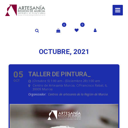
0
0
OCTUBRE, 2021
05
TALLER DE PINTURA_
(Octubre 5) 1:00 am - (Diciembre 28) 1:00 am
OCT
Centro de Artesanía Murcia
, C/Francisco Rabal, 6,
30009 Murcia
Organizador:
Centros de artesanía de la Región de Murcia