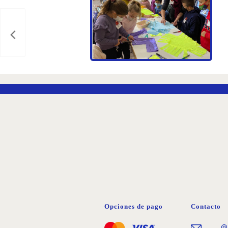
DETALLES DEL
EVENTO
Taller de economía
circular impartido por la
empresa artesana
Vayatela en el Centro
Regional de Artesanía
de Murcia que tendrá
lugar el sábado 12 de
marzo en horario de
11,15 a 12,15 h.
Opciones de pago
Contacto
Dirigido a niños