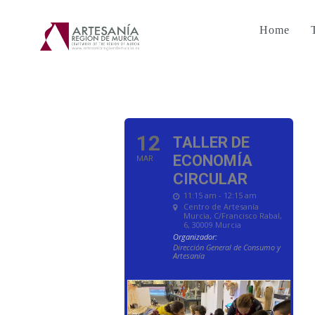
Home
12
TALLER DE
ECONOMÍA
MAR
CIRCULAR
11:15 am - 12:15 am
Centro de Artesanía
Murcia
, C/Francisco Rabal,
6, 30009 Murcia
Organizador:
Dirección General de Consumo y
Artesanía