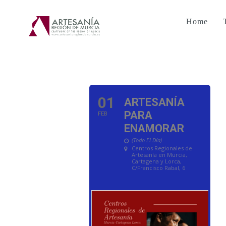
Home
01
ARTESANÍA
PARA
FEB
ENAMORAR
(Todo El Día)
Centros Regionales de
Artesanía en Murcia,
Cartagena y Lorca
,
C/Francisco Rabal, 6