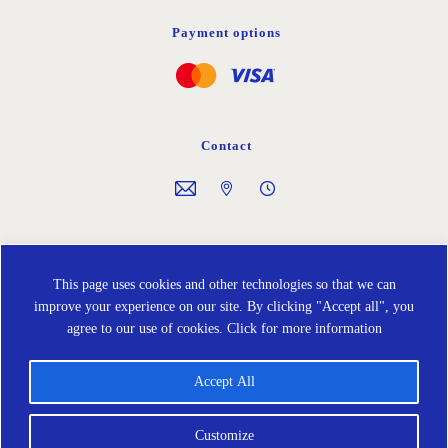
Payment options
Contact
Follow us on
This page uses cookies and other technologies so that we can
improve your experience on our site. By clicking "Accept all", you
agree to our use of cookies.
Click for more information
Accept All
Cookies policy
Protección de Datos
Terms and Conditions
Customize