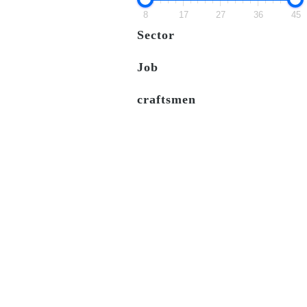
8
17
27
36
45
Sector
Job
craftsmen