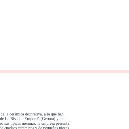
 de la cerámica decorativa, a la que han
a de La Bisbal d'Empordà (Gerona) y en la
o sus típicas meninas, la empresa presenta
de cuadros cerámicos y de pequeñas piezas