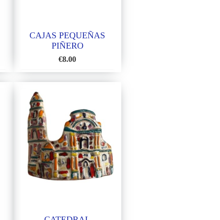
CAJAS PEQUEÑAS
PIÑERO
€
8.00
ADD
TO
WISH
LIST
CATEDRAL