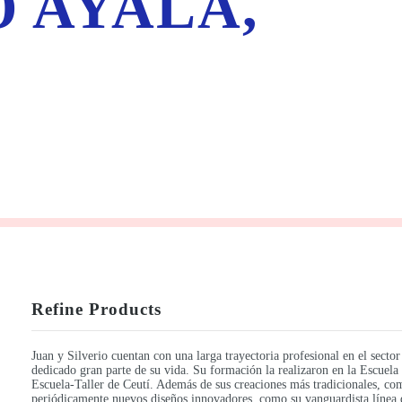
 AYALA,
Refine Products
Juan y Silverio cuentan con una larga trayectoria profesional en el sector
dedicado gran parte de su vida. Su formación la realizaron en la Escuel
Escuela-Taller de Ceutí. Además de sus creaciones más tradicionales, com
periódicamente nuevos diseños innovadores, como su vanguardista línea 