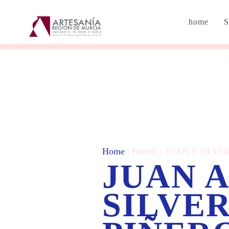
home
S
Home
| Brands | JUAN Y SILV
JUAN 
SILVE