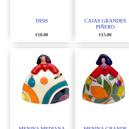
DISH
CAJAS GRANDES
PIÑERO
€
10.00
€
15.00
ADD
ADD
TO
TO
WISH
WISH
LIST
LIST
MENINA MEDIANA
MENINA GRANDE