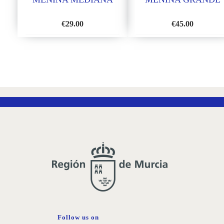
€
29.00
€
45.00
ADD
ADD
TO
TO
WISH
WISH
LIST
LIST
Follow us on