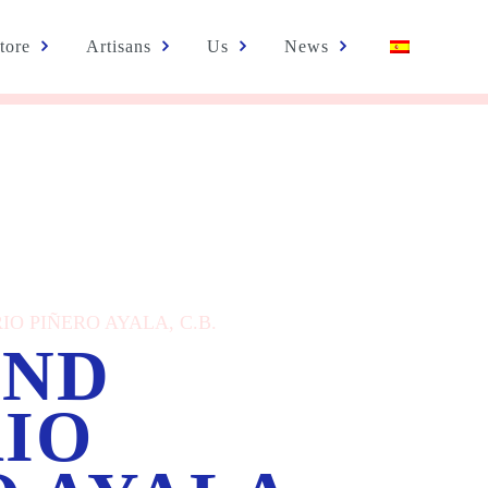
tore
Artisans
Us
News
ERIO PIÑERO AYALA, C.B.
AND
RIO