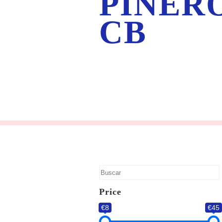
PIÑERO
CB
Price
€8
€45