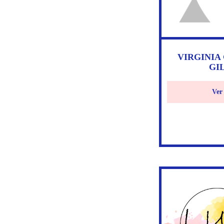
VIRGINIA
GI
Ver