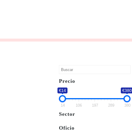
Precio
€14
€380
14
106
197
289
380
Sector
Oficio