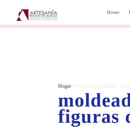
Home
Hogar
| Oficio del producto | mol
moldead
figuras 