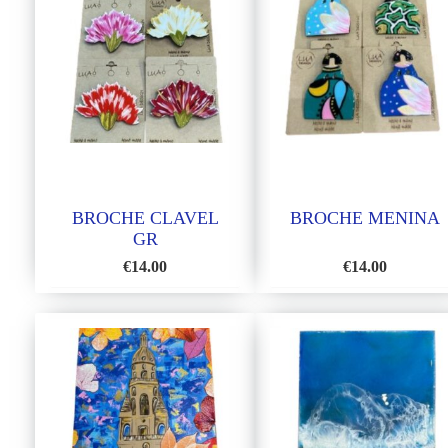
BROCHE CLAVEL
BROCHE MENINA
GR
€
14.00
€
14.00
AÑADIR
AÑA
A
A
LA
LA
LISTA
LIS
DE
DE
DESEOS
DES