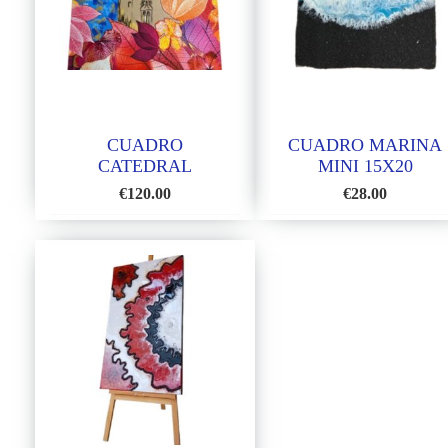
CUADRO
CUADRO MARINA
CATEDRAL
MINI 15X20
€
120.00
€
28.00
AÑADIR
AÑA
A
A
LA
LA
LISTA
LIS
DE
DE
DESEOS
DES