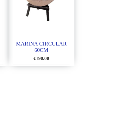
MARINA CIRCULAR
60CM
€
190.00
DIR
AÑADIR
A
LA
TA
LISTA
DE
EOS
DESEOS