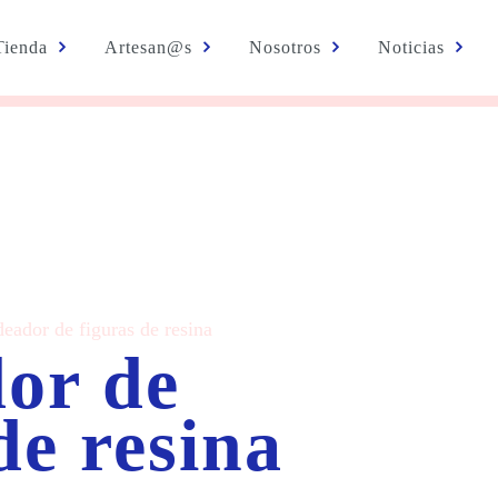
Tienda
Artesan@s
Nosotros
Noticias
deador de figuras de resina
or de
de resina