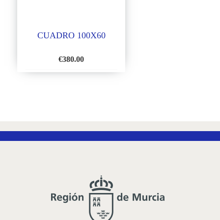
CUADRO 100X60
€
380.00
AÑADIR
A
LA
LISTA
DE
DESEOS