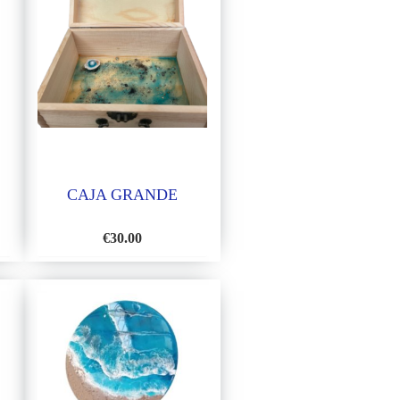
CAJA GRANDE
€
30.00
DIR
AÑADIR
A
LA
TA
LISTA
DE
EOS
DESEOS