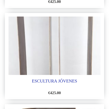
€
425.00
AÑADIR
A
LA
LISTA
DE
DESEOS
ESCULTURA JÓVENES
€
425.00
AÑADIR
A