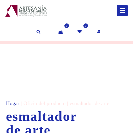
0
0
Hogar
| Oficio del producto | esmaltador de arte
esmaltador
de arte