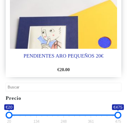
DE
DESEOS
PENDIENTES ARO PEQUEÑOS 20€
€
20.00
AÑADIR
A
LA
Precio
LISTA
€20
€475
DE
DESEOS
20
134
248
361
475