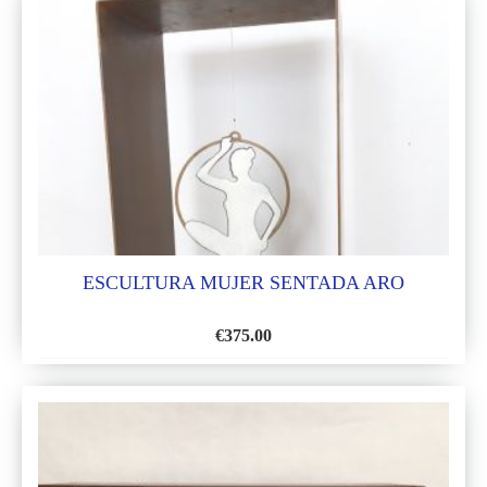
LA
LISTA
DE
DESEOS
ESCULTURA MUJER SENTADA ARO
€
375.00
AÑADIR
A
LA
LISTA