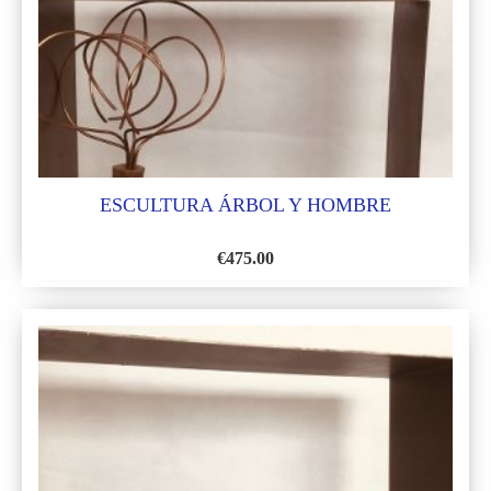
DE
DESEOS
ESCULTURA ÁRBOL Y HOMBRE
€
475.00
AÑADIR
A
LA
LISTA
DE
DESEOS