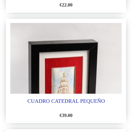
€
22.00
AÑADIR
A
LA
LISTA
DE
DESEOS
CUADRO CATEDRAL PEQUEÑO
€
39.00
AÑADIR
A