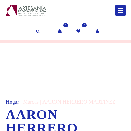
0
0
Hogar
| Marcas | AARON HERRERO MARTINEZ
AARON
HERRERO