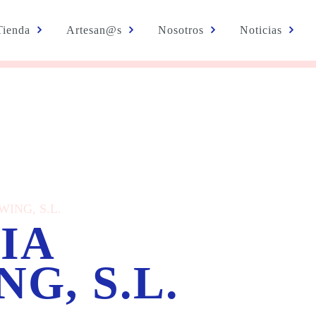
Tienda
Artesan@s
Nosotros
Noticias
WING, S.L.
IA
G, S.L.